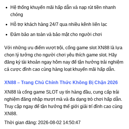
Hệ thống khuyến mãi hấp dẫn và nạp rút tiền nhanh
chóng
Hỗ trợ khách hàng 24/7 qua nhiều kênh liên lạc
Đảm bảo an toàn và bảo mật cho người chơi
Với những ưu điểm vượt trội, cổng game slot XN88 là lựa
chọn lý tưởng cho người chơi yêu thích game slot. Hãy
đăng ký tài khoản ngay hôm nay để tận hưởng trải nghiệm
cá cược đỉnh cao cùng hàng loạt khuyến mãi hấp dẫn.
XN88 – Trang Chủ Chính Thức Không Bị Chặn 2026
XN88 là cổng game SLOT uy tín hàng đầu, cung cấp trải
nghiệm đăng nhập mượt mà và đa dạng trò chơi hấp dẫn.
Truy cập ngay để tận hưởng thế giới giải trí đỉnh cao cùng
XN88.
Thời gian đăng: 2026-08-02 14:50:47