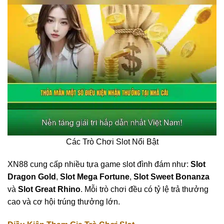
Các Trò Chơi Slot Nổi Bật
XN88 cung cấp nhiều tựa game slot đình đám như:
Slot
Dragon Gold
,
Slot Mega Fortune
,
Slot Sweet Bonanza
và
Slot Great Rhino
. Mỗi trò chơi đều có tỷ lệ trả thưởng
cao và cơ hội trúng thưởng lớn.