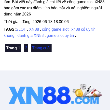
tâm. Bài viết này đánh giá chi tiết về cổng game slot XN88,
bao gồm các ưu điểm, tính bảo mật và trải nghiệm người
dùng năm 2026
Thời gian đăng: 2026-06-18 18:00:06
TAGS:
SLOT
,
XN88
,
cổng game slot
,
xn88 có uy tín
không
,
đánh giá XN88
,
game slot uy tín
,
Trang 1
2
Trang cuối