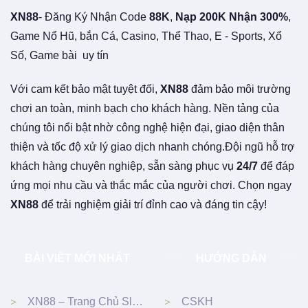
XN88
- Đăng Ký Nhận Code
88K
,
Nạp 200K Nhận 300%
,
Game Nổ Hũ, bắn Cá, Casino, Thể Thao, E - Sports, Xổ
Số, Game bài uy tín
Với cam kết bảo mật tuyệt đối,
XN88
đảm bảo môi trường
chơi an toàn, minh bạch cho khách hàng. Nền tảng của
chúng tôi nổi bật nhờ công nghệ hiện đại, giao diện thân
thiện và tốc độ xử lý giao dịch nhanh chóng.
Đội ngũ hỗ trợ
khách hàng chuyên nghiệp, sẵn sàng phục vụ
24/7
để đáp
ứng mọi nhu cầu và thắc mắc của người chơi. Chọn ngay
XN88
để trải nghiệm giải trí đỉnh cao và đáng tin cậy!
BÀI VIẾT MỚI NHẤT
HƯỚNG DẪN
XN88 – Trang Chủ Slot Game Đa Dạng, Thẻ Cào Nạp Tiền Nhanh Chóng 2026
CSKH