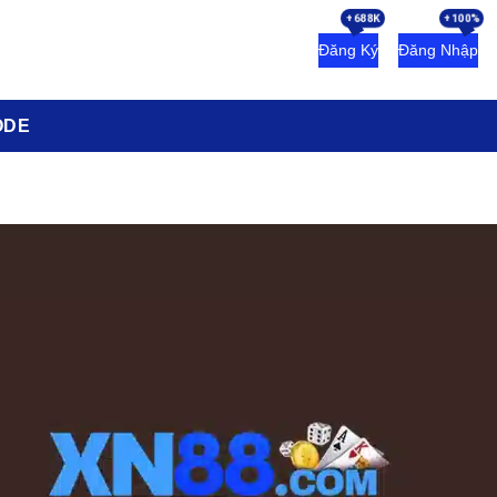
Đăng Ký
Đăng Nhập
ODE