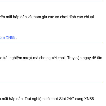
n mãi hấp dẫn và tham gia các trò chơi đỉnh cao chỉ tại
mềm XN88
,
o trải nghiệm mượt mà cho người chơi. Truy cập ngay để tận
ến mãi hấp dẫn. Trải nghiệm trò chơi Slot 24/7 cùng XN88