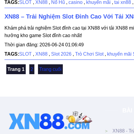
TAGS:
SLOT
,
XN88
,
Nổ Hũ
,
casino
,
khuyến mãi
,
tai xn88
XN88 – Trải Nghiệm Slot Đỉnh Cao Với Tải XN
Khám phá trải nghiệm Slot đỉnh cao tại XN88 với tải XN88 mi
hưởng kho game Slot đỉnh cao nhất!
Thời gian đăng: 2026-06-24 01:06:49
TAGS:
SLOT
,
XN88
,
Slot 2026
,
Trò Chơi Slot
,
khuyến mãi 
Trang 1
2
Trang cuối
BÀI