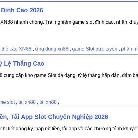
 Đỉnh Cao 2026
ải XN88 nhanh chóng. Trải nghiệm game slot đỉnh cao, nhận khuyế
,
thẻ cào XN88
,
ứng dụng xn88
,
game Slot trực tuyến
,
phần 
Tỷ Lệ Thắng Cao
cung cấp kho game Slot đa dạng, tỷ lệ thắng hấp dẫn, đảm bả
me slot
,
tai xn88
,
tải xn88
,
ền, Tải App Slot Chuyên Nghiệp 2026
i tiết đăng ký, nạp rút tiền, tải app và các chương trình khuy