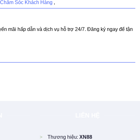
Chăm Sóc Khách Hàng
,
yến mãi hấp dẫn và dịch vụ hỗ trợ 24/7. Đăng ký ngay để tận
N
LIÊN HỆ
Thương hiệu:
XN88