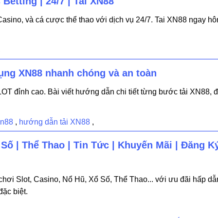
Betting | 24/7 | Tai XN88
 Casino, và cá cược thể thao với dịch vụ 24/7. Tai XN88 ngay h
,
dụng XN88 nhanh chóng và an toàn
OT đỉnh cao. Bài viết hướng dẫn chi tiết từng bước tải XN88, đ
xn88
,
hướng dẫn tải XN88
,
ổ Số | Thể Thao | Tin Tức | Khuyến Mãi | Đăng K
chơi Slot, Casino, Nổ Hũ, Xổ Số, Thể Thao... với ưu đãi hấp d
ặc biệt.