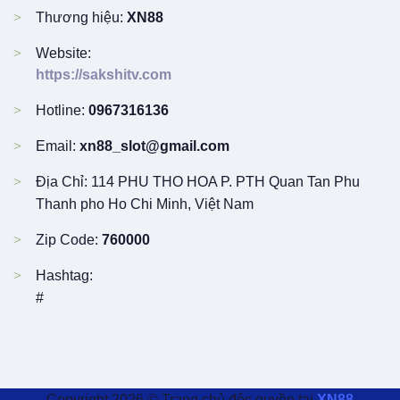
Thương hiệu:
XN88
Website:
https://sakshitv.com
Hotline:
0967316136
Email:
xn88_slot@gmail.com
Địa Chỉ: 114 PHU THO HOA P. PTH Quan Tan Phu
Thanh pho Ho Chi Minh, Việt Nam
Zip Code:
760000
Hashtag:
#
Copyright 2026 © Trang chủ độc quyền tại
XN88