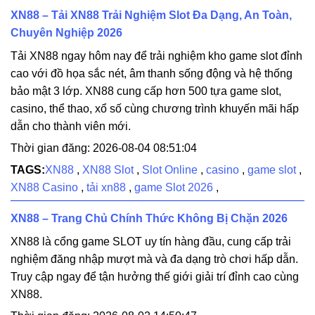
XN88 – Tải XN88 Trải Nghiệm Slot Đa Dạng, An Toàn,
Chuyên Nghiệp 2026
Tải XN88 ngay hôm nay để trải nghiệm kho game slot đỉnh
cao với đồ họa sắc nét, âm thanh sống động và hệ thống
bảo mật 3 lớp. XN88 cung cấp hơn 500 tựa game slot,
casino, thể thao, xổ số cùng chương trình khuyến mãi hấp
dẫn cho thành viên mới.
Thời gian đăng: 2026-08-04 08:51:04
TAGS:
XN88
,
XN88 Slot
,
Slot Online
,
casino
,
game slot
,
XN88 Casino
,
tải xn88
,
game Slot 2026
,
XN88 – Trang Chủ Chính Thức Không Bị Chặn 2026
XN88 là cổng game SLOT uy tín hàng đầu, cung cấp trải
nghiệm đăng nhập mượt mà và đa dạng trò chơi hấp dẫn.
Truy cập ngay để tận hưởng thế giới giải trí đỉnh cao cùng
XN88.