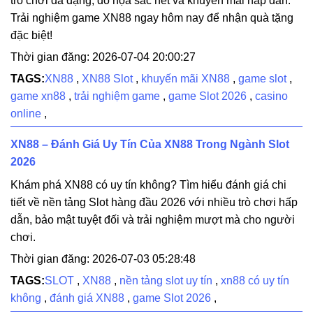
trò chơi đa dạng, đồ họa sắc nét và khuyến mãi hấp dẫn.
Trải nghiệm game XN88 ngay hôm nay để nhận quà tặng
đặc biệt!
Thời gian đăng: 2026-07-04 20:00:27
TAGS:
XN88
,
XN88 Slot
,
khuyến mãi XN88
,
game slot
,
game xn88
,
trải nghiệm game
,
game Slot 2026
,
casino
online
,
XN88 – Đánh Giá Uy Tín Của XN88 Trong Ngành Slot
2026
Khám phá XN88 có uy tín không? Tìm hiểu đánh giá chi
tiết về nền tảng Slot hàng đầu 2026 với nhiều trò chơi hấp
dẫn, bảo mật tuyệt đối và trải nghiệm mượt mà cho người
chơi.
Thời gian đăng: 2026-07-03 05:28:48
TAGS:
SLOT
,
XN88
,
nền tảng slot uy tín
,
xn88 có uy tín
không
,
đánh giá XN88
,
game Slot 2026
,