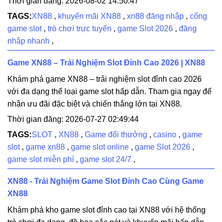
Thời gian đăng: 2026-08-02 14:50:47
TAGS:
XN88
,
khuyến mãi XN88
,
xn88 đăng nhập
,
cổng
game slot
,
trò chơi trực tuyến
,
game Slot 2026
,
đăng
nhập nhanh
,
Game XN88 – Trải Nghiệm Slot Đỉnh Cao 2026 | XN88
Khám phá game XN88 – trải nghiệm slot đỉnh cao 2026
với đa dạng thể loại game slot hấp dẫn. Tham gia ngay để
nhận ưu đãi đặc biệt và chiến thắng lớn tại XN88.
Thời gian đăng: 2026-07-27 02:49:44
TAGS:
SLOT
,
XN88
,
Game đổi thưởng
,
casino
,
game
slot
,
game xn88
,
game slot online
,
game Slot 2026
,
game slot miễn phí
,
game slot 24/7
,
XN88 - Trải Nghiệm Game Slot Đỉnh Cao Cùng Game
XN88
Khám phá kho game slot đỉnh cao tại XN88 với hệ thống