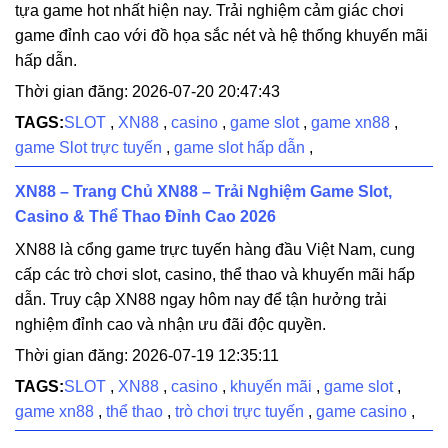
tựa game hot nhất hiện nay. Trải nghiệm cảm giác chơi
game đỉnh cao với đồ họa sắc nét và hệ thống khuyến mãi
hấp dẫn.
Thời gian đăng: 2026-07-20 20:47:43
TAGS:
SLOT
,
XN88
,
casino
,
game slot
,
game xn88
,
game Slot trực tuyến
,
game slot hấp dẫn
,
XN88 – Trang Chủ XN88 – Trải Nghiệm Game Slot,
Casino & Thể Thao Đỉnh Cao 2026
XN88 là cổng game trực tuyến hàng đầu Việt Nam, cung
cấp các trò chơi slot, casino, thể thao và khuyến mãi hấp
dẫn. Truy cập XN88 ngay hôm nay để tận hưởng trải
nghiệm đỉnh cao và nhận ưu đãi độc quyền.
Thời gian đăng: 2026-07-19 12:35:11
TAGS:
SLOT
,
XN88
,
casino
,
khuyến mãi
,
game slot
,
game xn88
,
thể thao
,
trò chơi trực tuyến
,
game casino
,