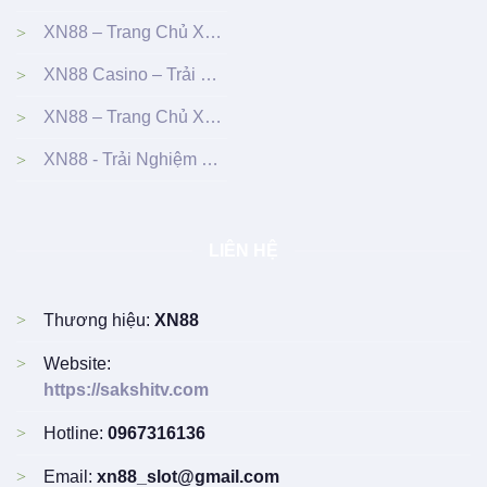
XN88 – Trang Chủ XN88 | Slot, Casino, Thể Thao, Bóng Đá, Cờ Tỷ Lệ 2026
XN88 Casino – Trải Nghiệm Slot Đỉnh Cao Với Tỷ Lệ Thưởng Cao 2026
XN88 – Trang Chủ XN88 – Đăng Ký, Đăng Nhập, Nạp Tiền, Rút Tiền, Tải App, Đại Lý, Khuyến Mãi XN88
XN88 - Trải Nghiệm Slot Đỉnh Cao Cùng Chương Trình Ưu Đãi Đặc Biệt XN88 Slot
LIÊN HỆ
Thương hiệu:
XN88
Website:
https://sakshitv.com
Hotline:
0967316136
Email:
xn88_slot@gmail.com