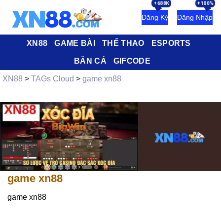
Đăng Ký
Đăng Nhập
XN88
GAME BÀI
THỂ THAO
ESPORTS
BẮN CÁ
GIFCODE
XN88
>
TAGs Cloud
>
game xn88
game xn88
game xn88