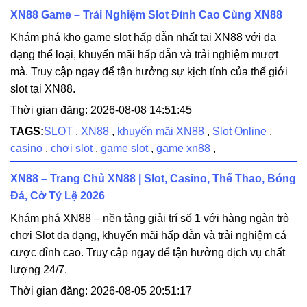
XN88 Game – Trải Nghiệm Slot Đỉnh Cao Cùng XN88
Khám phá kho game slot hấp dẫn nhất tại XN88 với đa
dạng thể loại, khuyến mãi hấp dẫn và trải nghiệm mượt
mà. Truy cập ngay để tận hưởng sự kịch tính của thế giới
slot tại XN88.
Thời gian đăng: 2026-08-08 14:51:45
TAGS:
SLOT
,
XN88
,
khuyến mãi XN88
,
Slot Online
,
casino
,
chơi slot
,
game slot
,
game xn88
,
XN88 – Trang Chủ XN88 | Slot, Casino, Thể Thao, Bóng
Đá, Cờ Tỷ Lệ 2026
Khám phá XN88 – nền tảng giải trí số 1 với hàng ngàn trò
chơi Slot đa dạng, khuyến mãi hấp dẫn và trải nghiệm cá
cược đỉnh cao. Truy cập ngay để tận hưởng dịch vụ chất
lượng 24/7.
Thời gian đăng: 2026-08-05 20:51:17