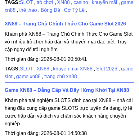
TAGS:
SLOT
,
trò chơi
,
XN88
,
casino
,
khuyến mãi
,
game
xn88
,
thể thao
,
Bóng Đá
,
Cờ Tỷ Lệ
,
XN88 – Trang Chủ Chính Thức Cho Game Slot 2026
Khám phá XN88 – Trang Chủ Chính Thức Cho Game Slot
với nhiều trò chơi hấp dẫn và khuyến mãi đặc biệt. Truy
cập ngay để trải nghiệm
Thời gian đăng: 2026-08-01 20:50:41
TAGS:
SLOT
,
XN88
,
khuyến mãi XN88
,
Slot 2026
,
game
slot
,
game xn88
,
trang chủ xn88
,
Game XN88 – Đẳng Cấp Và Đầy Hứng Khởi Tại XN88
Khám phá trải nghiệm SLOTS đỉnh cao tại XN88 – nhà cái
hàng đầu cung cấp game SLOTS trực tuyến đa dạng, tỷ lệ
cược hấp dẫn và dịch vụ chăm sóc khách hàng chuyên
nghiệp.
Thời gian đăng: 2026-08-01 14:50:38