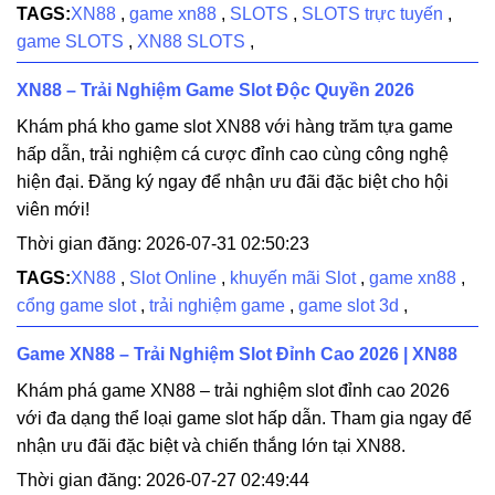
TAGS:
XN88
,
game xn88
,
SLOTS
,
SLOTS trực tuyến
,
game SLOTS
,
XN88 SLOTS
,
XN88 – Trải Nghiệm Game Slot Độc Quyền 2026
Khám phá kho game slot XN88 với hàng trăm tựa game
hấp dẫn, trải nghiệm cá cược đỉnh cao cùng công nghệ
hiện đại. Đăng ký ngay để nhận ưu đãi đặc biệt cho hội
viên mới!
Thời gian đăng: 2026-07-31 02:50:23
TAGS:
XN88
,
Slot Online
,
khuyến mãi Slot
,
game xn88
,
cổng game slot
,
trải nghiệm game
,
game slot 3d
,
Game XN88 – Trải Nghiệm Slot Đỉnh Cao 2026 | XN88
Khám phá game XN88 – trải nghiệm slot đỉnh cao 2026
với đa dạng thể loại game slot hấp dẫn. Tham gia ngay để
nhận ưu đãi đặc biệt và chiến thắng lớn tại XN88.
Thời gian đăng: 2026-07-27 02:49:44