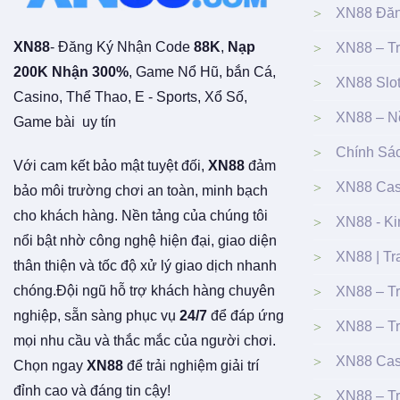
XN88
- Đăng Ký Nhận Code
88K
,
Nạp
200K Nhận 300%
, Game Nổ Hũ, bắn Cá,
Casino, Thể Thao, E - Sports, Xổ Số,
Game bài uy tín
Với cam kết bảo mật tuyệt đối,
XN88
đảm
bảo môi trường chơi an toàn, minh bạch
cho khách hàng. Nền tảng của chúng tôi
nổi bật nhờ công nghệ hiện đại, giao diện
thân thiện và tốc độ xử lý giao dịch nhanh
chóng.
Đội ngũ hỗ trợ khách hàng chuyên
nghiệp, sẵn sàng phục vụ
24/7
để đáp ứng
mọi nhu cầu và thắc mắc của người chơi.
Chọn ngay
XN88
để trải nghiệm giải trí
đỉnh cao và đáng tin cậy!