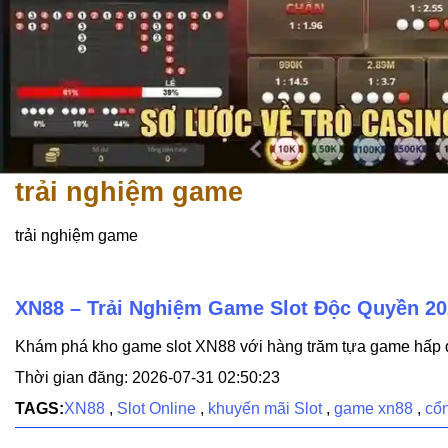
trải nghiệm game
trải nghiệm game
XN88 – Trải Nghiệm Game Slot Độc Quyền 20
Khám phá kho game slot XN88 với hàng trăm tựa game hấp dẫ
Thời gian đăng: 2026-07-31 02:50:23
TAGS:
XN88
,
Slot Online
,
khuyến mãi Slot
,
game xn88
,
cổ