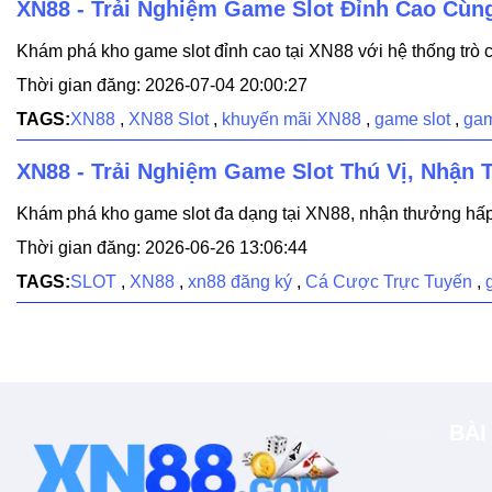
XN88 - Trải Nghiệm Game Slot Đỉnh Cao Cù
Khám phá kho game slot đỉnh cao tại XN88 với hệ thống trò
Thời gian đăng: 2026-07-04 20:00:27
TAGS:
XN88
,
XN88 Slot
,
khuyến mãi XN88
,
game slot
,
ga
XN88 - Trải Nghiệm Game Slot Thú Vị, Nhận
Khám phá kho game slot đa dạng tại XN88, nhận thưởng hấp d
Thời gian đăng: 2026-06-26 13:06:44
TAGS:
SLOT
,
XN88
,
xn88 đăng ký
,
Cá Cược Trực Tuyến
,
BÀI