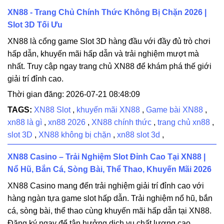
XN88 - Trang Chủ Chính Thức Không Bị Chặn 2026 |
Slot 3D Tối Ưu
XN88 là cổng game Slot 3D hàng đầu với đầy đủ trò chơi
hấp dẫn, khuyến mãi hấp dẫn và trải nghiệm mượt mà
nhất. Truy cập ngay trang chủ XN88 để khám phá thế giới
giải trí đỉnh cao.
Thời gian đăng: 2026-07-21 08:48:09
TAGS:
XN88 Slot
,
khuyến mãi XN88
,
Game bài XN88
,
xn88 là gì
,
xn88 2026
,
XN88 chính thức
,
trang chủ xn88
,
slot 3D
,
XN88 không bị chặn
,
xn88 slot 3d
,
XN88 Casino – Trải Nghiệm Slot Đỉnh Cao Tại XN88 |
Nổ Hũ, Bắn Cá, Sòng Bài, Thể Thao, Khuyến Mãi 2026
XN88 Casino mang đến trải nghiệm giải trí đỉnh cao với
hàng ngàn tựa game slot hấp dẫn. Trải nghiệm nổ hũ, bắn
cá, sòng bài, thể thao cùng khuyến mãi hấp dẫn tại XN88.
Đăng ký ngay để tận hưởng dịch vụ chất lượng cao.