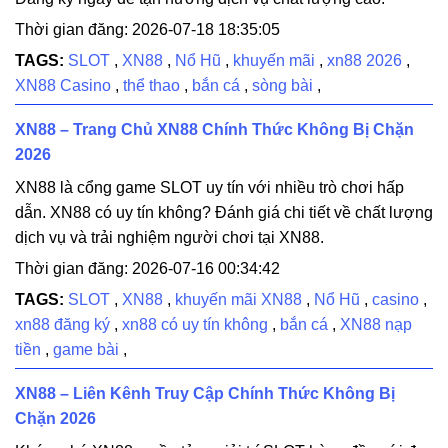
Thời gian đăng: 2026-07-18 18:35:05
TAGS:
SLOT
,
XN88
,
Nổ Hũ
,
khuyến mãi
,
xn88 2026
,
XN88 Casino
,
thể thao
,
bắn cá
,
sòng bài
,
XN88 – Trang Chủ XN88 Chính Thức Không Bị Chặn
2026
XN88 là cổng game SLOT uy tín với nhiều trò chơi hấp
dẫn. XN88 có uy tín không? Đánh giá chi tiết về chất lượng
dịch vụ và trải nghiệm người chơi tại XN88.
Thời gian đăng: 2026-07-16 00:34:42
TAGS:
SLOT
,
XN88
,
khuyến mãi XN88
,
Nổ Hũ
,
casino
,
xn88 đăng ký
,
xn88 có uy tín không
,
bắn cá
,
XN88 nạp
tiền
,
game bài
,
XN88 – Liên Kênh Truy Cập Chính Thức Không Bị
Chặn 2026