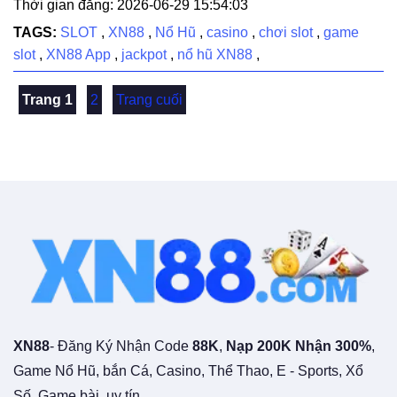
Thời gian đăng: 2026-06-29 15:54:03
TAGS:
SLOT
,
XN88
,
Nổ Hũ
,
casino
,
chơi slot
,
game
slot
,
XN88 App
,
jackpot
,
nổ hũ XN88
,
Trang 1
2
Trang cuối
XN88
- Đăng Ký Nhận Code
88K
,
Nạp 200K Nhận 300%
,
Game Nổ Hũ, bắn Cá, Casino, Thể Thao, E - Sports, Xổ
Số, Game bài uy tín