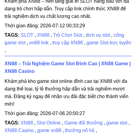
Khám phá XN88 – nền tảng giải trí SLOT hàng đầu với đa
dạng trò chơi hấp dẫn. Truy cập link chính thức XN88 để
trải nghiệm dịch vụ chất lượng cao nhất.
Thời gian đăng: 2026-07-12 00:33:29
TAGS:
SLOT
,
XN88
,
Trò Chơi Slot
,
dịch vụ slot
,
cổng
game slot
,
xn88 link
,
truy cập XN88
,
game Slot trực tuyến
,
XN88 – Trải Nghiệm Game Slot Đỉnh Cao | XN88 Game |
XN88 Casino
Khám phá kho game slot online đỉnh cao tại XN88 với đa
dạng thể loại, tỷ lệ thưởng hấp dẫn và trải nghiệm mượt
mà. Đăng ký ngay để nhận ưu đãi đặc biệt cho thành viên
mới!
Thời gian đăng: 2026-07-06 20:00:27
TAGS:
XN88
,
Slot Online
,
Game đổi thưởng
,
game slot
,
XN88 Casino
,
game xn88
,
thưởng nổ hũ
,