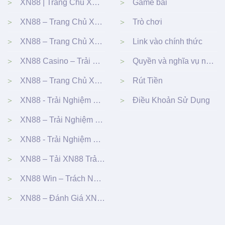
XN88 | Trang Chủ XN88 – Tai XN88, Casino Slot, Baccarat, Roulette, Xổ Số, Thể Thao, Ưu Đãi Độc Quyền
Game bài
XN88 – Trang Chủ XN88 Không Bị Chặn 2026
Trò chơi
XN88 – Trang Chủ XN88 | Slot, Casino, Thể Thao, Bóng Đá, Cờ Tỷ Lệ 2026
Link vào chính thức
XN88 Casino – Trải Nghiệm Slot Đỉnh Cao Với Tỷ Lệ Thưởng Cao 2026
Quyền và nghĩa vụ người chơi
XN88 – Trang Chủ XN88 – Đăng Ký, Đăng Nhập, Nạp Tiền, Rút Tiền, Tải App, Đại Lý, Khuyến Mãi XN88
Rút Tiền
XN88 - Trải Nghiệm Slot Đỉnh Cao Cùng Chương Trình Ưu Đãi Đặc Biệt XN88 Slot
Điều Khoản Sử Dụng
XN88 – Trải Nghiệm Cược Slot Đỉnh Cao Tại XN88 2026
XN88 - Trải Nghiệm Slot Đỉnh Cao Với Công Nghệ Bảo Mật Tối Ưu 2026
XN88 – Tải XN88 Trải Nghiệm Slot Đa Dạng, An Toàn, Chuyên Nghiệp 2026
XN88 Win – Trách Nhiệm Người Chơi Và Môi Trường Cá Cược An Toàn
XN88 – Đánh Giá XN88 Có Uy Tín Không 2026