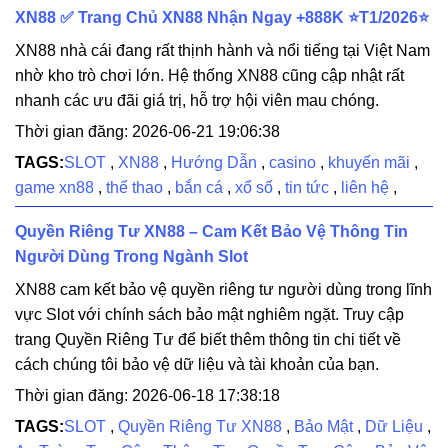
XN88 ✅️ Trang Chủ XN88 Nhận Ngay +888K ⭐️T1/2026⭐️
XN88 nhà cái đang rất thịnh hành và nổi tiếng tại Việt Nam
nhờ kho trò chơi lớn. Hệ thống XN88 cũng cập nhật rất
nhanh các ưu đãi giá trị, hỗ trợ hội viên mau chóng.
Thời gian đăng: 2026-06-21 19:06:38
TAGS:
SLOT
,
XN88
,
Hướng Dẫn
,
casino
,
khuyến mãi
,
game xn88
,
thể thao
,
bắn cá
,
xổ số
,
tin tức
,
liên hệ
,
Quyền Riêng Tư XN88 – Cam Kết Bảo Vệ Thông Tin
Người Dùng Trong Ngành Slot
XN88 cam kết bảo vệ quyền riêng tư người dùng trong lĩnh
vực Slot với chính sách bảo mật nghiêm ngặt. Truy cập
trang Quyền Riêng Tư để biết thêm thông tin chi tiết về
cách chúng tôi bảo vệ dữ liệu và tài khoản của bạn.
Thời gian đăng: 2026-06-18 17:38:18
TAGS:
SLOT
,
Quyền Riêng Tư XN88
,
Bảo Mật
,
Dữ Liệu
,