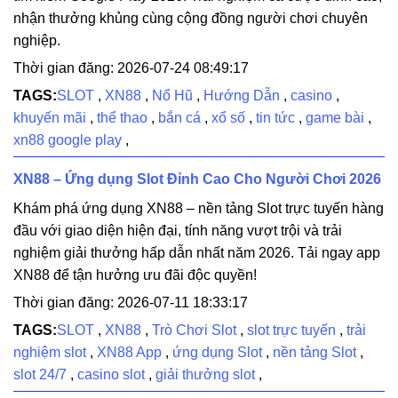
nhận thưởng khủng cùng cộng đồng người chơi chuyên
nghiệp.
Thời gian đăng: 2026-07-24 08:49:17
TAGS:
SLOT
,
XN88
,
Nổ Hũ
,
Hướng Dẫn
,
casino
,
khuyến mãi
,
thể thao
,
bắn cá
,
xổ số
,
tin tức
,
game bài
,
xn88 google play
,
XN88 – Ứng dụng Slot Đỉnh Cao Cho Người Chơi 2026
Khám phá ứng dụng XN88 – nền tảng Slot trực tuyến hàng
đầu với giao diện hiện đại, tính năng vượt trội và trải
nghiệm giải thưởng hấp dẫn nhất năm 2026. Tải ngay app
XN88 để tận hưởng ưu đãi độc quyền!
Thời gian đăng: 2026-07-11 18:33:17
TAGS:
SLOT
,
XN88
,
Trò Chơi Slot
,
slot trực tuyến
,
trải
nghiệm slot
,
XN88 App
,
ứng dụng Slot
,
nền tảng Slot
,
slot 24/7
,
casino slot
,
giải thưởng slot
,