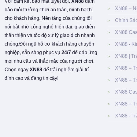
Với cam kết bảo mật tuyệt đối,
XN88
đảm
bảo môi trường chơi an toàn, minh bạch
cho khách hàng. Nền tảng của chúng tôi
nổi bật nhờ công nghệ hiện đại, giao diện
thân thiện và tốc độ xử lý giao dịch nhanh
chóng.
Đội ngũ hỗ trợ khách hàng chuyên
nghiệp, sẵn sàng phục vụ
24/7
để đáp ứng
mọi nhu cầu và thắc mắc của người chơi.
Chọn ngay
XN88
để trải nghiệm giải trí
đỉnh cao và đáng tin cậy!