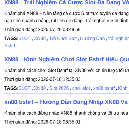
XN88 - Trải Nghiệm Cá Cược Slot Đa Dạng Vớ
Khám phá XN88 – Nền tảng cá cược Slot trực tuyến đa dạng,
nạp tiền nhanh chóng, rút tiền dễ dàng. Trải nghiệm Slot đỉn
Thời gian đăng: 2026-07-28 08:49:59
TAGS:
SLOT
,
XN88
,
Trò Chơi Slot
,
Hướng Dẫn
,
trải nghiệ
Bshrf
,
XN88 - Kinh Nghiệm Chơi Slot Bshrf Hiệu Qu
Khám phá cách chơi Slot Bshrf tại XN88 với chiến lược tối 
Thời gian đăng: 2026-07-18 12:35:03
TAGS:
SLOT
,
XN88
,
Slot 2026
,
chơi slot
,
xn88 bshrf
,
Kinh
xn88 bshrf – Hướng Dẫn Đăng Nhập XN88 Và 
Khám phá cách đăng nhập XN88 nhanh chóng và tối ưu hóa trải
Thời gian đăng: 2026-07-18 06:35:01