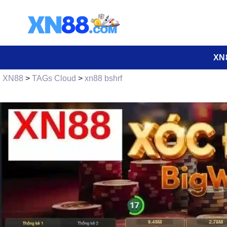
XN
XN88
>
TAGs Cloud
>
xn88 bshrf