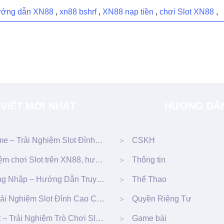
ớng dẫn XN88
,
xn88 bshrf
,
XN88 nạp tiền
,
chơi Slot XN88
,
 VIẾT MỚI NHẤT
HƯỚNG DẪ
XN88 Game – Trải Nghiệm Slot Đỉnh Cao Cùng XN88
CSKH
Kinh nghiệm chơi Slot trên XN88, hướng dẫn chơi Slot, xn88 link, game Slot mới nhất 2026
Thông tin
XN88 Đăng Nhập – Hướng Dẫn Truy Cập Nhanh Chóng Và An Toàn
Thể Thao
XN88 – Trải Nghiệm Slot Đỉnh Cao Cùng Các Trò Chơi Lôi Cuốn
Quyền Riêng Tư
XN88 Slot – Trải Nghiệm Trò Chơi Slot Đỉnh Cao Tại XN88
Game bài