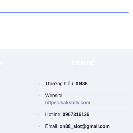
N
LIÊN HỆ
Thương hiệu:
XN88
Website:
https://sakshitv.com
Hotline:
0967316136
Email:
xn88_slot@gmail.com