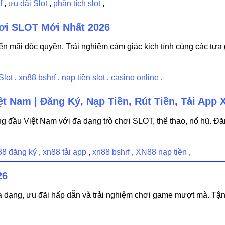
f
,
ưu đãi Slot
,
phân tích slot
,
hơi SLOT Mới Nhất 2026
 mãi độc quyền. Trải nghiệm cảm giác kịch tính cùng các tựa
Slot
,
xn88 bshrf
,
nạp tiền slot
,
casino online
,
t Nam | Đăng Ký, Nạp Tiền, Rút Tiền, Tải App 
 đầu Việt Nam với đa dạng trò chơi SLOT, thể thao, nổ hũ. Đă
88 đăng ký
,
xn88 tải app
,
xn88 bshrf
,
XN88 nạp tiền
,
26
dạng, ưu đãi hấp dẫn và trải nghiệm chơi game mượt mà. T