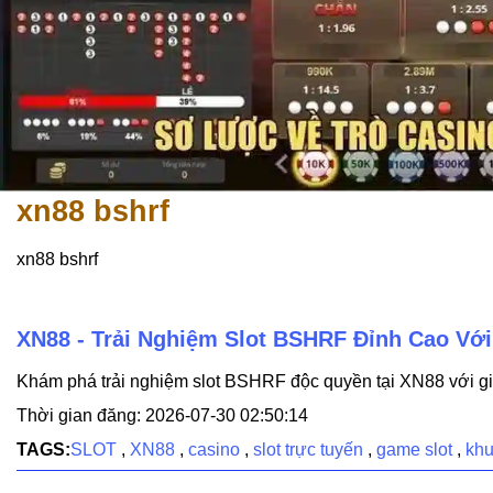
xn88 bshrf
xn88 bshrf
XN88 - Trải Nghiệm Slot BSHRF Đỉnh Cao Với
Khám phá trải nghiệm slot BSHRF độc quyền tại XN88 với gi
Thời gian đăng: 2026-07-30 02:50:14
TAGS:
SLOT
,
XN88
,
casino
,
slot trực tuyến
,
game slot
,
khu