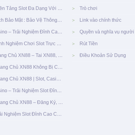
XN88 – Nền Tảng Slot Đa Dạng Với Tỷ Lệ Thắng Cao Và Dịch Vụ Hỗ Trợ 24/7
Trò chơi
Chính Sách Bảo Mật : Bảo Vệ Thông Tin Người Chơi An Toàn XN88
Link vào chính thức
XN88 Casino – Trải Nghiệm Đỉnh Cao Cho Người Chơi Slot 2026
Quyền và nghĩa vụ người
XN88 - Kinh Nghiệm Chơi Slot Trực Tuyến An Toàn và Chất Lượng 2026
Rút Tiền
XN88 | Trang Chủ XN88 – Tai XN88, Casino Slot, Baccarat, Roulette, Xổ Số, Thể Thao, Ưu Đãi Độc Quyền
Điều Khoản Sử Dụng
XN88 – Trang Chủ XN88 Không Bị Chặn 2026
XN88 – Trang Chủ XN88 | Slot, Casino, Thể Thao, Bóng Đá, Cờ Tỷ Lệ 2026
XN88 Casino – Trải Nghiệm Slot Đỉnh Cao Với Tỷ Lệ Thưởng Cao 2026
XN88 – Trang Chủ XN88 – Đăng Ký, Đăng Nhập, Nạp Tiền, Rút Tiền, Tải App, Đại Lý, Khuyến Mãi XN88
XN88 - Trải Nghiệm Slot Đỉnh Cao Cùng Chương Trình Ưu Đãi Đặc Biệt XN88 Slot