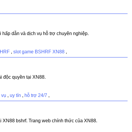
 hấp dẫn và dịch vụ hỗ trợ chuyên nghiệp.
SHRF
,
slot game BSHRF XN88
,
i độc quyền tại XN88.
 vụ
,
uy tín
,
hỗ trợ 24/7
,
ãi XN88 bshrf. Trang web chính thức của XN88.