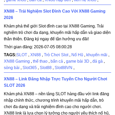
XN88 – Trải Nghiệm Slot Đỉnh Cao Với XN88 Gaming
2026
Khám phá thế giới Slot đỉnh cao tại XN88 Gaming. Trải
nghiệm trò chơi đa dạng, khuyến mãi hấp dẫn và giao diện
thân thiện. Đăng ký ngay để tận hưởng ưu đãi!
Thời gian đăng: 2026-07-05 08:00:28
TAGS:
SLOT
,
XN88
,
Trò Chơi Slot
,
Nổ Hũ
,
khuyến mãi
,
XN88 Gaming
,
thể thao
,
bắn cá
,
game bài 3D
,
đá gà
,
sòng bài
,
Slot365
,
Slot88
,
Slot88VN
,
XN88 – Link Đăng Nhập Trực Tuyến Cho Người Chơi
SLOT 2026
Khám phá XN88 – nền tảng SLOT hàng đầu với link đăng
nhập chính thức, chương trình khuyến mãi hấp dẫn, trò
chơi đa dạng và trải nghiệm đỉnh cao cho người chơi.
XN88 link là lựa chọn lý tưởng cho người yêu thích nổ hũ,