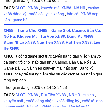
Thời gian đăng: 2026-07-16 00:34:42
TAGS:
SLOT
,
XN88
,
khuyến mãi XN88
,
Nổ Hũ
,
casino
,
xn88 đăng ký
,
xn88 có uy tín không
,
bắn cá
,
XN88 nạp
tiền
,
game bài
,
XN88 – Trang Chủ XN88 – Game Slot, Casino, Bắn Cá,
Nổ Hũ, Khuyến Mãi, Tải App XN88, Đăng Ký XN88,
Đăng Nhập XN88, Nạp Tiền XN88, Rút Tiền XN88, Liên
Hệ XN88
XN88 là cổng game slot trực tuyến hàng đầu Việt Nam với
đa dạng trò chơi hấp dẫn như Casino, Bắn Cá, Nổ Hũ,
Game Bài 3D và nhiều khuyến mãi hấp dẫn. Đăng ký
XN88 ngay để trải nghiệm đầy đủ các dịch vụ và nhận quà
tặng hấp dẫn.
Thời gian đăng: 2026-07-14 12:34:28
TAGS:
SLOT
,
XN88
,
Rút Tiền XN88
,
Nổ Hũ
,
casino
,
khuyến mãi
,
xn88 đăng nhập
,
xn88 đăng ký
,
xn88 tải app
,
game xn88
,
bắn cá
,
XN88 nạp tiền
,
liên hệ xn88
,