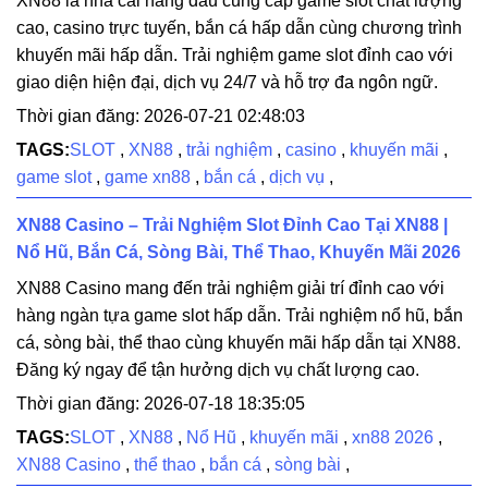
XN88 là nhà cái hàng đầu cung cấp game slot chất lượng
cao, casino trực tuyến, bắn cá hấp dẫn cùng chương trình
khuyến mãi hấp dẫn. Trải nghiệm game slot đỉnh cao với
giao diện hiện đại, dịch vụ 24/7 và hỗ trợ đa ngôn ngữ.
Thời gian đăng: 2026-07-21 02:48:03
TAGS:
SLOT
,
XN88
,
trải nghiệm
,
casino
,
khuyến mãi
,
game slot
,
game xn88
,
bắn cá
,
dịch vụ
,
XN88 Casino – Trải Nghiệm Slot Đỉnh Cao Tại XN88 |
Nổ Hũ, Bắn Cá, Sòng Bài, Thể Thao, Khuyến Mãi 2026
XN88 Casino mang đến trải nghiệm giải trí đỉnh cao với
hàng ngàn tựa game slot hấp dẫn. Trải nghiệm nổ hũ, bắn
cá, sòng bài, thể thao cùng khuyến mãi hấp dẫn tại XN88.
Đăng ký ngay để tận hưởng dịch vụ chất lượng cao.
Thời gian đăng: 2026-07-18 18:35:05
TAGS:
SLOT
,
XN88
,
Nổ Hũ
,
khuyến mãi
,
xn88 2026
,
XN88 Casino
,
thể thao
,
bắn cá
,
sòng bài
,