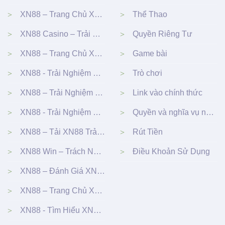
XN88 – Trang Chủ XN88 | Slot, Casino, Thể Thao, Bóng Đá, Cờ Tỷ Lệ 2026
Thể Thao
XN88 Casino – Trải Nghiệm Slot Đỉnh Cao Với Tỷ Lệ Thưởng Cao 2026
Quyền Riêng Tư
XN88 – Trang Chủ XN88 – Đăng Ký, Đăng Nhập, Nạp Tiền, Rút Tiền, Tải App, Đại Lý, Khuyến Mãi XN88
Game bài
XN88 - Trải Nghiệm Slot Đỉnh Cao Cùng Chương Trình Ưu Đãi Đặc Biệt XN88 Slot
Trò chơi
XN88 – Trải Nghiệm Cược Slot Đỉnh Cao Tại XN88 2026
Link vào chính thức
XN88 - Trải Nghiệm Slot Đỉnh Cao Với Công Nghệ Bảo Mật Tối Ưu 2026
Quyền và nghĩa vụ người chơi
XN88 – Tải XN88 Trải Nghiệm Slot Đa Dạng, An Toàn, Chuyên Nghiệp 2026
Rút Tiền
XN88 Win – Trách Nhiệm Người Chơi Và Môi Trường Cá Cược An Toàn
Điều Khoản Sử Dụng
XN88 – Đánh Giá XN88 Có Uy Tín Không 2026
XN88 – Trang Chủ XN88, Trải Nghiệm Slot Đỉnh Cao 2026 | xn88 com
XN88 - Tìm Hiểu XN88 Là Gì? Trải Nghiệm Cá Cược Slot Hấp Dẫn 2026