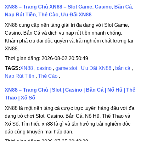
XN88 – Trang Chủ XN88 – Slot Game, Casino, Bắn Cá,
Nạp Rút Tiền, Thẻ Cào, Ưu Đãi XN88
XN88 cung cấp nền tảng giải trí đa dạng với Slot Game,
Casino, Bắn Cá và dịch vụ nạp rút tiền nhanh chóng.
Khám phá ưu đãi độc quyền và trải nghiệm chất lượng tại
XN88.
Thời gian đăng: 2026-08-02 20:50:49
TAGS:
XN88
,
casino
,
game slot
,
Ưu Đãi XN88
,
bắn cá
,
Nạp Rút Tiền
,
Thẻ Cào
,
XN88 – Trang Chủ | Slot | Casino | Bắn Cá | Nổ Hũ | Thể
Thao | Xổ Số
XN88 là một nền tảng cá cược trực tuyến hàng đầu với đa
dạng trò chơi Slot, Casino, Bắn Cá, Nổ Hũ, Thể Thao và
Xổ Số. Tìm hiểu xn88 là gì và tận hưởng trải nghiệm độc
đáo cùng khuyến mãi hấp dẫn.