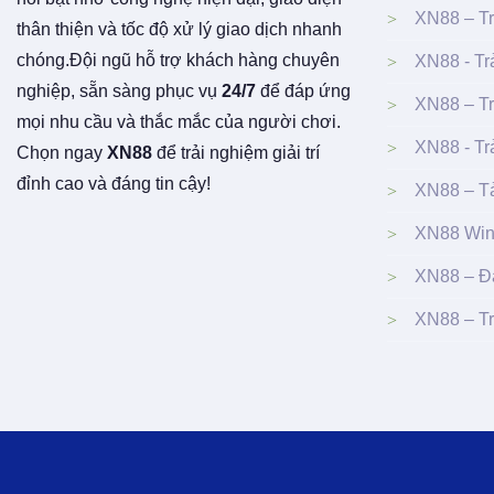
thân thiện và tốc độ xử lý giao dịch nhanh
chóng.
Đội ngũ hỗ trợ khách hàng chuyên
nghiệp, sẵn sàng phục vụ
24/7
để đáp ứng
mọi nhu cầu và thắc mắc của người chơi.
Chọn ngay
XN88
để trải nghiệm giải trí
đỉnh cao và đáng tin cậy!