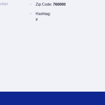
 chơi
Zip Code:
760000
Hashtag:
#