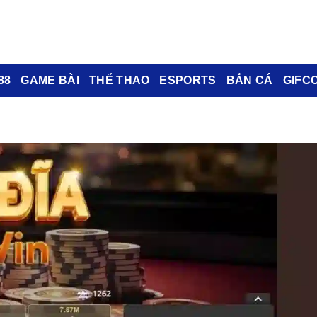
88
GAME BÀI
THỂ THAO
ESPORTS
BẮN CÁ
GIFC