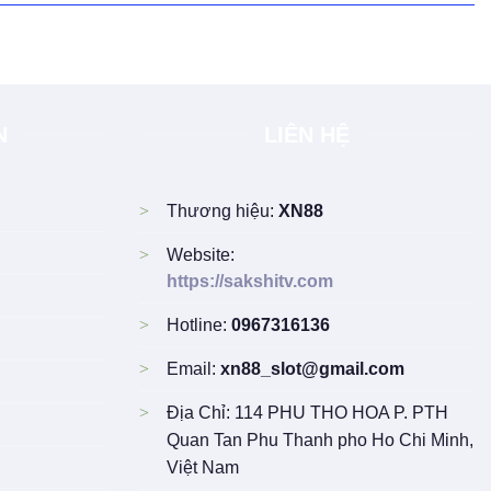
N
LIÊN HỆ
Thương hiệu:
XN88
Website:
https://sakshitv.com
Hotline:
0967316136
Email:
xn88_slot@gmail.com
Địa Chỉ: 114 PHU THO HOA P. PTH
Quan Tan Phu Thanh pho Ho Chi Minh,
Việt Nam