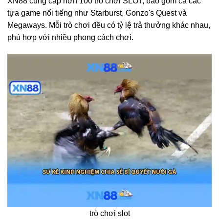
XN88 cung cấp hơn 100 trò chơi SLOT, bao gồm cả các
tựa game nổi tiếng như Starburst, Gonzo's Quest và
Megaways. Mỗi trò chơi đều có tỷ lệ trả thưởng khác nhau,
phù hợp với nhiều phong cách chơi.
trò chơi slot