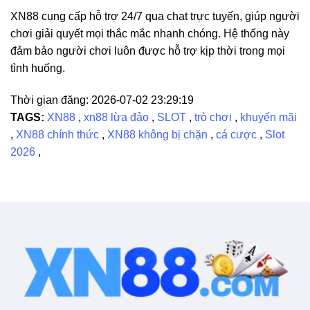
XN88 cung cấp hỗ trợ 24/7 qua chat trực tuyến, giúp người
chơi giải quyết mọi thắc mắc nhanh chóng. Hệ thống này
đảm bảo người chơi luôn được hỗ trợ kịp thời trong mọi
tình huống.
Thời gian đăng: 2026-07-02 23:29:19
TAGS:
XN88
,
xn88 lừa đảo
,
SLOT
,
trò chơi
,
khuyến mãi
,
XN88 chính thức
,
XN88 không bị chặn
,
cá cược
,
Slot
2026
,