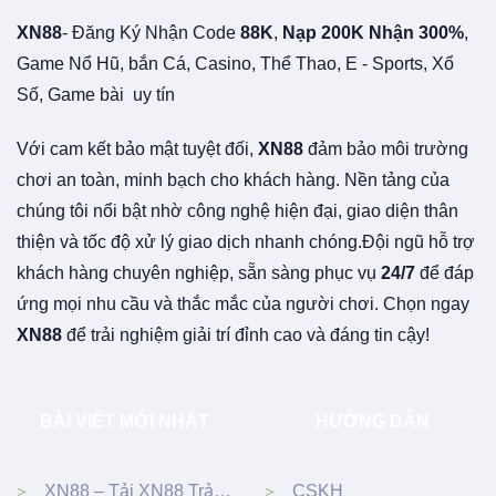
XN88
- Đăng Ký Nhận Code
88K
,
Nạp 200K Nhận 300%
,
Game Nổ Hũ, bắn Cá, Casino, Thể Thao, E - Sports, Xổ
Số, Game bài uy tín
Với cam kết bảo mật tuyệt đối,
XN88
đảm bảo môi trường
chơi an toàn, minh bạch cho khách hàng. Nền tảng của
chúng tôi nổi bật nhờ công nghệ hiện đại, giao diện thân
thiện và tốc độ xử lý giao dịch nhanh chóng.
Đội ngũ hỗ trợ
khách hàng chuyên nghiệp, sẵn sàng phục vụ
24/7
để đáp
ứng mọi nhu cầu và thắc mắc của người chơi. Chọn ngay
XN88
để trải nghiệm giải trí đỉnh cao và đáng tin cậy!
BÀI VIẾT MỚI NHẤT
HƯỚNG DẪN
XN88 – Tải XN88 Trải Nghiệm Slot Đa Dạng, An Toàn, Chuyên Nghiệp 2026
CSKH