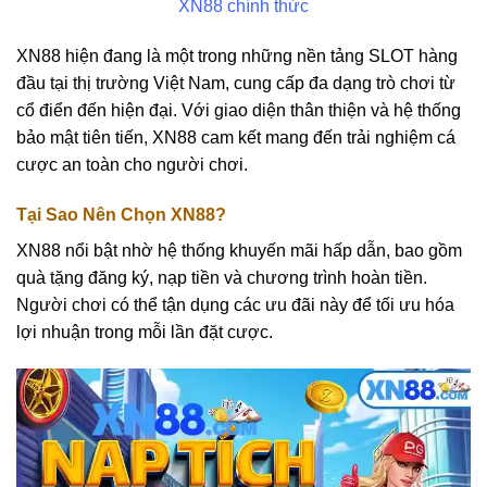
XN88 chính thức
XN88 hiện đang là một trong những nền tảng SLOT hàng
đầu tại thị trường Việt Nam, cung cấp đa dạng trò chơi từ
cổ điển đến hiện đại. Với giao diện thân thiện và hệ thống
bảo mật tiên tiến, XN88 cam kết mang đến trải nghiệm cá
cược an toàn cho người chơi.
Tại Sao Nên Chọn XN88?
XN88 nổi bật nhờ hệ thống khuyến mãi hấp dẫn, bao gồm
quà tặng đăng ký, nạp tiền và chương trình hoàn tiền.
Người chơi có thể tận dụng các ưu đãi này để tối ưu hóa
lợi nhuận trong mỗi lần đặt cược.