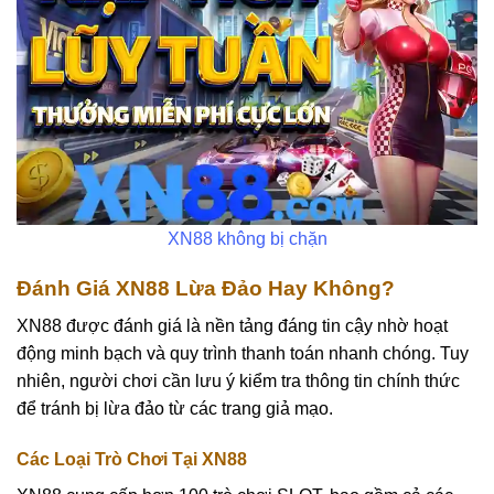
XN88 không bị chặn
Đánh Giá XN88 Lừa Đảo Hay Không?
XN88 được đánh giá là nền tảng đáng tin cậy nhờ hoạt
động minh bạch và quy trình thanh toán nhanh chóng. Tuy
nhiên, người chơi cần lưu ý kiểm tra thông tin chính thức
để tránh bị lừa đảo từ các trang giả mạo.
Các Loại Trò Chơi Tại XN88