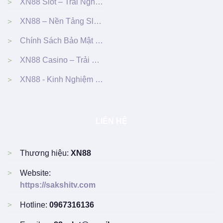
XN88 Slot – Trải Nghiệm Trò Chơi Slot Đỉnh Cao Tại XN88
XN88 – Nền Tảng Slot Đa Dạng Với Tỷ Lệ Thắng Cao Và Dịch Vụ Hỗ Trợ 24/7
Chính Sách Bảo Mật : Bảo Vệ Thông Tin Người Chơi An Toàn XN88
XN88 Casino – Trải Nghiệm Đỉnh Cao Cho Người Chơi Slot 2026
XN88 - Kinh Nghiệm Chơi Slot Trực Tuyến An Toàn và Chất Lượng 2026
LIÊN HỆ
Thương hiệu:
XN88
Website:
https://sakshitv.com
Hotline:
0967316136