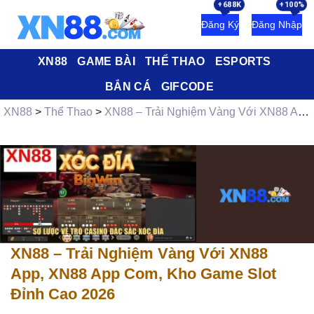
Đăng Ký
Đăng Nhập
XN88
GAME BÀI
THỂ THAO
ESPORTS
BẮN CÁ
GIFCODE
XN88
>
Thể Thao
>
XN88 – Trải Nghiệm Vàng Với XN88 App, XN88 App Com, Kho Game Slot Đỉnh Cao 2026
XN88 – Trải Nghiệm Vàng Với XN88
App, XN88 App Com, Kho Game Slot
Đỉnh Cao 2026