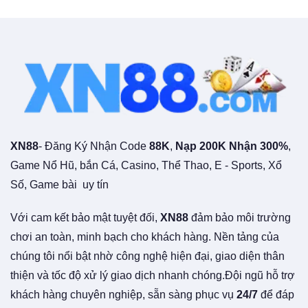
XN88
- Đăng Ký Nhận Code
88K
,
Nạp 200K Nhận 300%
,
Game Nổ Hũ, bắn Cá, Casino, Thể Thao, E - Sports, Xổ
Số, Game bài uy tín
Với cam kết bảo mật tuyệt đối,
XN88
đảm bảo môi trường
chơi an toàn, minh bạch cho khách hàng. Nền tảng của
chúng tôi nổi bật nhờ công nghệ hiện đại, giao diện thân
thiện và tốc độ xử lý giao dịch nhanh chóng.
Đội ngũ hỗ trợ
khách hàng chuyên nghiệp, sẵn sàng phục vụ
24/7
để đáp