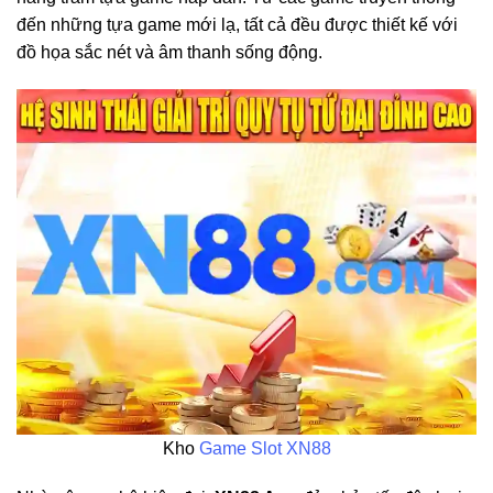
đến những tựa game mới lạ, tất cả đều được thiết kế với
đồ họa sắc nét và âm thanh sống động.
Kho
Game Slot XN88