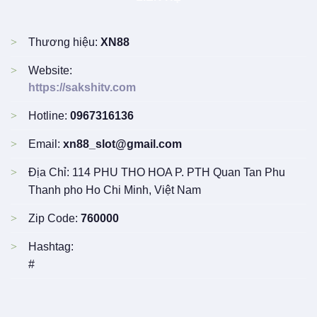
Thương hiệu:
XN88
Website:
https://sakshitv.com
Hotline:
0967316136
Email:
xn88_slot@gmail.com
Địa Chỉ: 114 PHU THO HOA P. PTH Quan Tan Phu
Thanh pho Ho Chi Minh, Việt Nam
Zip Code:
760000
Hashtag:
#