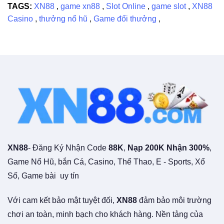
TAGS:
XN88
,
game xn88
,
Slot Online
,
game slot
,
XN88
Casino
,
thưởng nổ hũ
,
Game đổi thưởng
,
XN88
- Đăng Ký Nhận Code
88K
,
Nạp 200K Nhận 300%
,
Game Nổ Hũ, bắn Cá, Casino, Thể Thao, E - Sports, Xổ
Số, Game bài uy tín
Với cam kết bảo mật tuyệt đối,
XN88
đảm bảo môi trường
chơi an toàn, minh bạch cho khách hàng. Nền tảng của