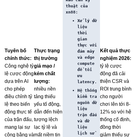
thuật của
xn88:
Xử lý dữ
liệu
thời
gian
thực với
Tuyên bố
Thực trạng
Kết quả thực
đám mây
và edge
chính thức:
thị trường
nghiệm 2026:
compute
Công nghệ tỷ
giả mạo /
tỷ lệ cược
để tối
lệ cược động
kém chất
động đã cải
ưu
dựa trên AI
lượng:
thiện CSR và
latency.
cho phép
nhiều nền
ROI trung bình
Hệ thống
điều chỉnh tỷ
tảng thiếu
cho người
kiểm tra
nguồn dữ
lệ theo biến
yếu tố động,
chơi lên tới 8-
liệu
động thực tế
dẫn đến hiện
12% so với hệ
trận đấu
của trận đấu,
tượng lệch
thống cố định,
và dữ
mang lại sự
lạc tỷ lệ và
đồng thời
liệu
lịch sử
công bằng và
mất niềm tin
giảm thiểu sự