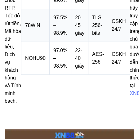
chốt:
nhất
99.0%
giây
RTP,
hãy
Tốc độ
truy
97.5%
20-
TLS
CSKH
rút tiền,
cập
78WIN
–
45
256-
24/7
Mã hóa
tran
98.9%
giây
bits
dữ
chủ
liệu,
qua
97.0%
22-
AES-
CSKH
Dịch
đườ
NOHU90
–
40
256
24/7
vụ
dẫn
98.5%
giây
khách
chí
hàng
thứ
và Tính
tại
minh
XN
bạch.