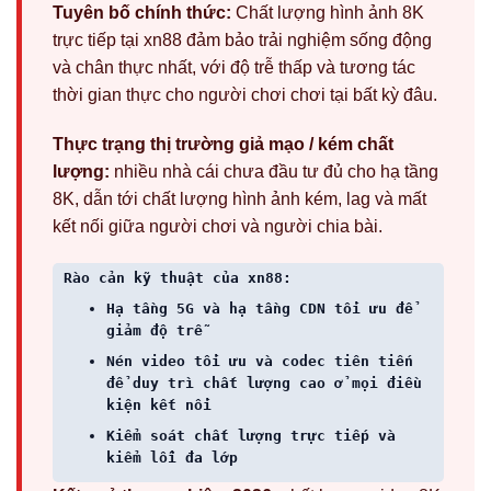
Tuyên bố chính thức:
Chất lượng hình ảnh 8K
trực tiếp tại xn88 đảm bảo trải nghiệm sống động
và chân thực nhất, với độ trễ thấp và tương tác
thời gian thực cho người chơi chơi tại bất kỳ đâu.
Thực trạng thị trường giả mạo / kém chất
lượng:
nhiều nhà cái chưa đầu tư đủ cho hạ tầng
8K, dẫn tới chất lượng hình ảnh kém, lag và mất
kết nối giữa người chơi và người chia bài.
Rào cản kỹ thuật của xn88:
Hạ tầng 5G và hạ tầng CDN tối ưu để
giảm độ trễ
Nén video tối ưu và codec tiên tiến
để duy trì chất lượng cao ở mọi điều
kiện kết nối
Kiểm soát chất lượng trực tiếp và
kiểm lỗi đa lớp