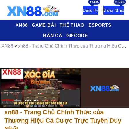
Đăng Ký
Đăng Nhập
XN88
GAME BÀI
THỂ THAO
ESPORTS
BẮN CÁ
GIFCODE
XN88
>
xn88 - Trang Chủ Chính Thức của Thương Hiệu Cá Cược Trực Tuyến Duy Nhất
xn88 - Trang Chủ Chính Thức của
Thương Hiệu Cá Cược Trực Tuyến Duy
Nhất