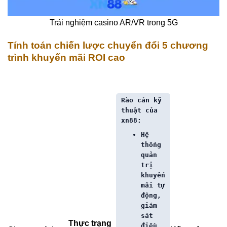
Trải nghiệm casino AR/VR trong 5G
Tính toán chiến lược chuyển đổi 5 chương
trình khuyến mãi ROI cao
Rào cản kỹ
thuật của
xn88:
Hệ
thống
quản
trị
khuyến
mãi tự
động,
giám
sát
Thực trạng
điều