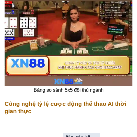
Bảng so sánh 5x5 đối thủ ngành
Công nghệ tỷ lệ cược động thể thao AI thời
gian thực
Rào cản kỹ