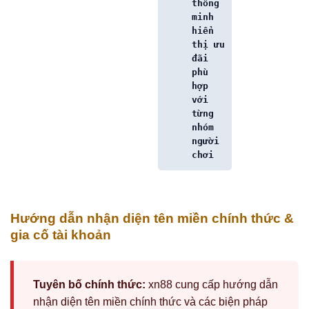
thông
minh
hiển
thị ưu
đãi
phù
hợp
với
từng
nhóm
người
chơi
Hướng dẫn nhận diện tên miền chính thức &
gia cố tài khoản
Tuyên bố chính thức:
xn88 cung cấp hướng dẫn
nhận diện tên miền chính thức và các biện pháp