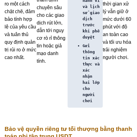
hành vi
ro một cách
thời gian xử
và lịch
chuyên sâu
chặt chẽ, đảm
lý vẫn giữ ở
sử giao
cho các giao
bảo tính hợp
mức dưới 60
dịch
dịch rút lớn,
trước
lệ của yêu cầu
phút với độ
dẫn tới nguy
khi phê
và tuân thủ
an toàn cao
duyệt
cơ rò rỉ thông
quy định quản
và tối ưu hóa
tin hoặc giả
Gửi
trị rủi ro ở mức
trải nghiệm
thông
mạo danh
cao nhất.
người chơi.
tin xác
tính.
thực và
xác
nhận
hai lớp
cho
người
chơi
Bảo vệ quyền riêng tư tối thượng bằng thanh
toán phi tập trung USDT