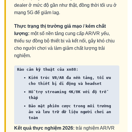
dealer ở mức độ gần như thật, đồng thời tối ưu ở
mạng 5G để giảm lag.
Thực trạng thị trường giả mạo / kém chất
lượng:
một số nền tảng cung cấp AR/VR yếu,
thiếu sự đồng bộ thiết bị và kết nối, gây khó chịu
cho người chơi và làm giảm chất lượng trải
nghiệm.
Rào cản kỹ thuật của xn88:
Kiến trúc VR/AR đa nền tảng, tối ưu
cho thiết bị di động và headset
Hỗ trợ streaming 4K/8K với độ trễ
thấp
Bảo mật phiên cược trong môi trường
ảo và lưu trữ dữ liệu người chơi an
toàn
Kết quả thực nghiệm 2026:
trải nghiệm AR/VR