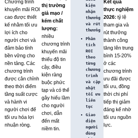
Chương trình
Kết quả
thị trường
kiện
khuyến mãi ROI
thực nghiệm
nhận
giả mạo /
cao được thiết
2026:
tỷ lệ
thưởng
kém chất
và rút
kế nhằm tối ưu
tham gia và
lượng:
thưởng
lợi ích cho
rút thưởng
nhiều
Phân
người chơi và
thành công
chương trình
tích
đảm bảo tính
tăng lên trung
ROI
khuyến mãi
bền vững cho
bình 15-20%
theo
thiếu độ tin
nền tảng. Các
ở các
từng
cậy, điều
chương
chương trình
chương trình
kiện ràng
trình
được cân chỉnh
ưu đãi được
và cập
buộc phức
theo thời điểm
tối ưu, đồng
nhật
tạp và có thể
tầng suất cược
thời chi phí
tối ưu
gây hiểu lầm
liên
và hành vi
tiếp thị giảm
cho người
tục
người chơi để
đáng kể nhờ
chơi, dẫn
Giao
tối ưu hóa lợi
tối ưu nguồn
đến mất
diện
nhuận ròng.
lực.
người
niềm tin.
dùng