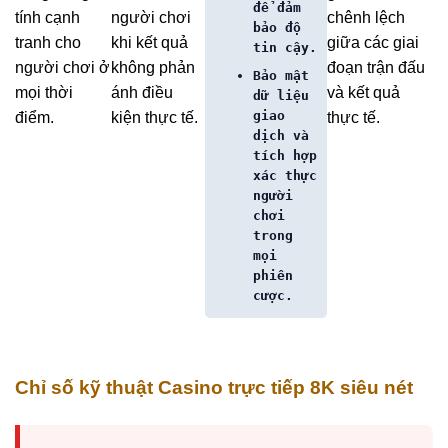
để đảm
tính cạnh
người chơi
chênh lệch
bảo độ
tranh cho
khi kết quả
giữa các giai
tin cậy.
người chơi ở
không phản
đoạn trận đấu
Bảo mật
mọi thời
ánh điều
và kết quả
dữ liệu
giao
điểm.
kiện thực tế.
thực tế.
dịch và
tích hợp
xác thực
người
chơi
trong
mọi
phiên
cược.
Chỉ số kỹ thuật Casino trực tiếp 8K siêu nét