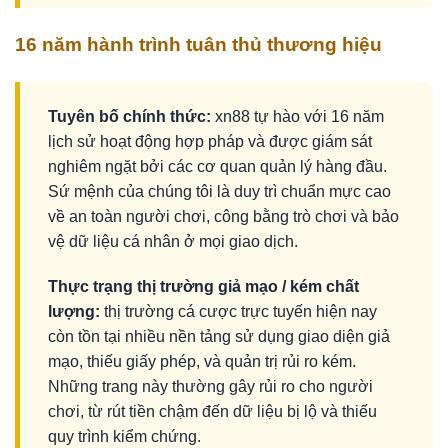
16 năm hành trình tuân thủ thương hiệu
Tuyên bố chính thức:
xn88 tự hào với 16 năm
lịch sử hoạt động hợp pháp và được giám sát
nghiêm ngặt bởi các cơ quan quản lý hàng đầu.
Sứ mệnh của chúng tôi là duy trì chuẩn mực cao
về an toàn người chơi, công bằng trò chơi và bảo
vệ dữ liệu cá nhân ở mọi giao dịch.
Thực trạng thị trường giả mạo / kém chất
lượng:
thị trường cá cược trực tuyến hiện nay
còn tồn tại nhiều nền tảng sử dụng giao diện giả
mạo, thiếu giấy phép, và quản trị rủi ro kém.
Những trang này thường gây rủi ro cho người
chơi, từ rút tiền chậm đến dữ liệu bị lộ và thiếu
quy trình kiểm chứng.